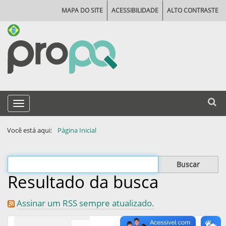
MAPA DO SITE
ACESSIBILIDADE
ALTO CONTRASTE
N
Busca
Toggle navigation
a
Busca
v
Você está aqui:
Página Inicial
e
g
Filtrar os resultados
a
Resultado da busca
ç
ã
Assinar um RSS sempre atualizado.
o