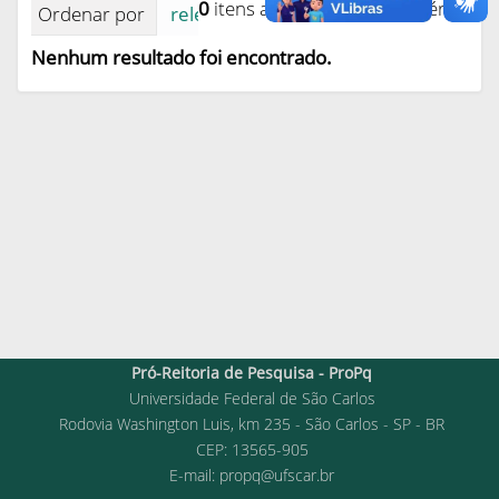
0
itens atendem ao seu critério.
Ordenar por
relevância
data (mais recente pri
Nenhum resultado foi encontrado.
Pró-Reitoria de Pesquisa - ProPq
Universidade Federal de São Carlos
Rodovia Washington Luis, km 235 - São Carlos - SP - BR
CEP: 13565-905
E-mail:
propq@ufscar.br