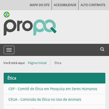
MAPA DO SITE
ACESSIBILIDADE
ALTO CONTRASTE
N
Busca
Toggle navigation
a
Busca
v
Você está aqui:
Página Inicial
Ética
e
g
Ética
a
ç
CEP - Comitê de Ética em Pesquisa em Seres Humanos
ã
CEUA - Comissão de Ética no Uso de Animais
o