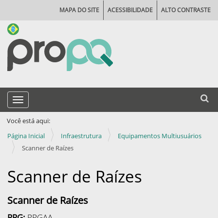
MAPA DO SITE
ACESSIBILIDADE
ALTO CONTRASTE
N
Busca
Toggle navigation
a
Busca
v
Você está aqui:
e
Página Inicial
Infraestrutura
Equipamentos Multiusuários
g
Scanner de Raízes
a
Scanner de Raízes
ç
ã
Scanner de Raízes
o
PPG:
PPGAA