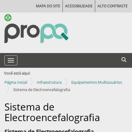
MAPA DO SITE
ACESSIBILIDADE
ALTO CONTRASTE
N
Busca
Toggle navigation
a
Busca
v
Você está aqui:
e
Página Inicial
Infraestrutura
Equipamentos Multiusuários
g
Sistema de Electroencefalografia
a
Sistema de
ç
Electroencefalografia
ã
o
Sistema de Electroencefalografia