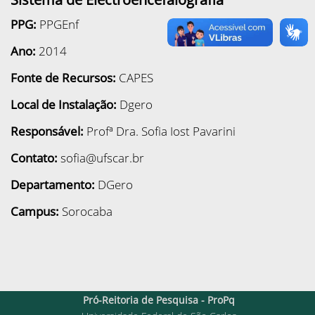
PPG:
PPGEnf
Ano:
2014
Fonte de Recursos:
CAPES
Local de Instalação:
Dgero
Responsável:
Profª Dra. Sofia Iost Pavarini
Contato:
s
ofia@ufscar.br
Departamento:
DGero
Campus:
Sorocaba
Pró-Reitoria de Pesquisa - ProPq