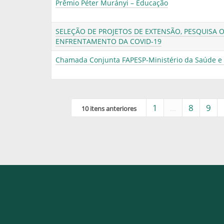
Prêmio Péter Murányi – Educação
SELEÇÃO DE PROJETOS DE EXTENSÃO, PESQUISA 
ENFRENTAMENTO DA COVID-19
Chamada Conjunta FAPESP-Ministério da Saúde e 
1
...
8
9
10 itens anteriores