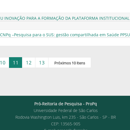
OU INOVAÇÃO PARA A FORMAÇÃO DA PLATAFORMA INSTITUCIONAL
CNPq –Pesquisa para o SUS: gestão compartilhada em Saúde PPSU
10
11
12
13
Próximos 10 itens
Pró-Reitoria de Pesquisa - ProPq
Universidade Federal de São Carlos
Rodovia Washington Luis, km 235 - São Carlos - SP - BR
CEP: 13565-905