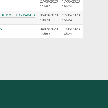
27/08/2020
17/05/2023
11h07
16h24
 DE PROJETOS PARA O
05/08/2020
17/05/2023
10h20
16h24
S – SP
04/08/2020
17/05/2023
15h09
16h24