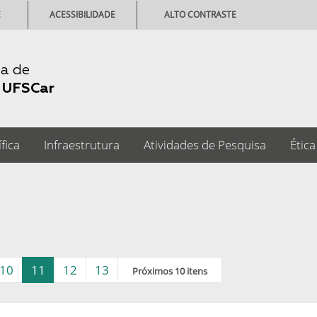
E
ACESSIBILIDADE
ALTO CONTRASTE
ia de
-
UFSCar
fica
Infraestrutura
Atividades de Pesquisa
Ética
10
11
12
13
Próximos 10 itens