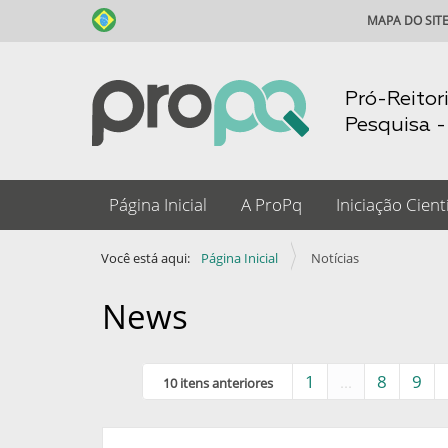
MAPA DO SIT
Pró-Reitor
Pesquisa 
N
Página Inicial
A ProPq
Iniciação Cientí
a
v
Você está aqui:
Página Inicial
Notícias
e
g
News
a
ç
1
...
8
9
10 itens anteriores
ã
o