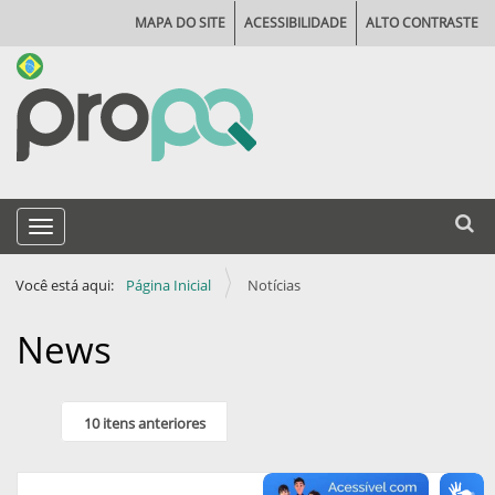
MAPA DO SITE
ACESSIBILIDADE
ALTO CONTRASTE
N
Busca
Toggle navigation
a
Busca
v
Você está aqui:
Página Inicial
Notícias
e
g
News
a
ç
10 itens anteriores
ã
o
Data de
Última