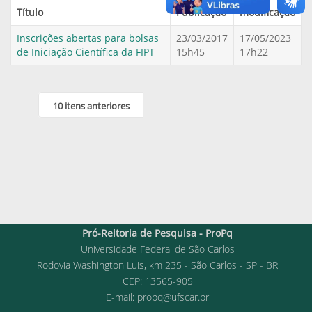
Título
Publicação
modificação
Inscrições abertas para bolsas
23/03/2017
17/05/2023
de Iniciação Científica da FIPT
15h45
17h22
10 itens anteriores
Pró-Reitoria de Pesquisa - ProPq
Universidade Federal de São Carlos
Rodovia Washington Luis, km 235 - São Carlos - SP - BR
CEP: 13565-905
E-mail:
propq@ufscar.br