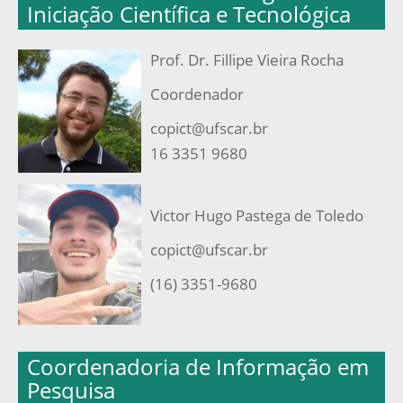
Iniciação Científica e Tecnológica
Prof. Dr. Fillipe Vieira Rocha
Coordenador
copict@ufscar.br
16 3351 9680
Victor Hugo Pastega de Toledo
copict@ufscar.br
(16) 3351-9680
Coordenadoria de Informação em
Pesquisa