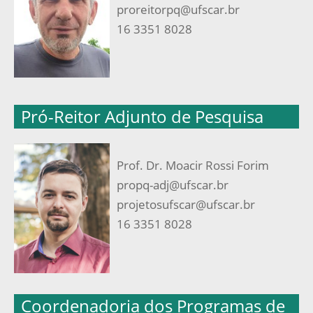
proreitor
pq@ufscar.br
16 3351 8028
Pró-Reitor Adjunto de Pesquisa
Prof. Dr. Moacir Rossi Forim
propq-adj@ufscar.br
projetosufscar@ufscar.br
16 3351 8028
Coordenadoria dos Programas de