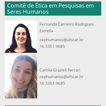
Comitê de Ética em Pesquisas em
Seres Humanos
Fernanda Carneiro Rodrigues
Estrella
cephumanos@ufscar.br
16 3351 9685
Camila Grazieli Ferrari
cephumanos@ufscar.br
16 3351 9685