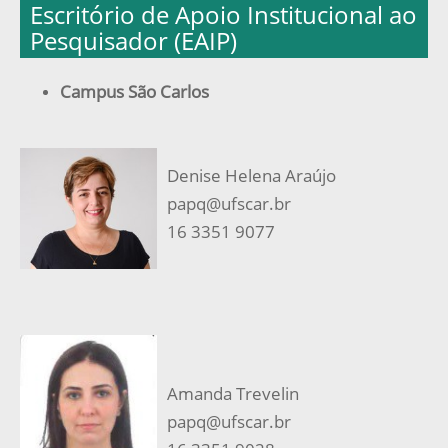
Escritório de Apoio Institucional ao
Pesquisador (EAIP)
Campus São Carlos
Denise Helena Araújo
papq@ufscar.br
16 3351 9077
Amanda Trevelin
papq@ufscar.br