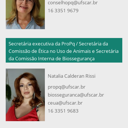
conselhopq@ufscar.br
16 3351 9679
Secretária executiva da ProPq
/
Secretária da
Comissão de Ética no Uso de Animais
e
Secretária
da Comissão Interna de Biossegurança
Natalia Calderan Rissi
propq@ufscar.br
biosseguranca@ufscar.br
ceua@ufscar.br
16 3351 9683