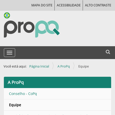
MAPA DO SITE
ACESSIBILIDADE
ALTO CONTRASTE
N
Busca
Toggle navigation
a
Busca
v
Você está aqui:
Página Inicial
A ProPq
Equipe
e
g
A ProPq
a
ç
Conselho - CoPq
ã
Equipe
o