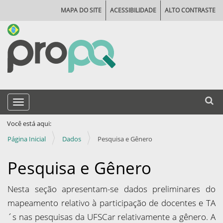
MAPA DO SITE
ACESSIBILIDADE
ALTO CONTRASTE
N
Busca
Toggle navigation
a
Busca
v
Você está aqui:
e
Página Inicial
Dados
Pesquisa e Gênero
g
Pesquisa e Gênero
a
ç
Nesta seção apresentam-se dados preliminares do
ã
mapeamento relativo à participação de docentes e TA
o
´s nas pesquisas da UFSCar relativamente a gênero. A