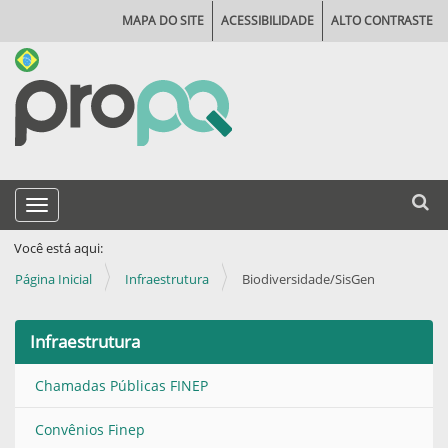
MAPA DO SITE
ACESSIBILIDADE
ALTO CONTRASTE
N
Busca
Toggle navigation
a
Busca
v
Você está aqui:
e
Página Inicial
Infraestrutura
Biodiversidade/SisGen
g
a
Infraestrutura
ç
Chamadas Públicas FINEP
ã
o
Convênios Finep