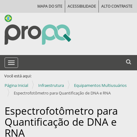
MAPA DO SITE
ACESSIBILIDADE
ALTO CONTRASTE
N
Busca
Toggle navigation
a
Busca
v
Você está aqui:
e
Página Inicial
Infraestrutura
Equipamentos Multiusuários
g
Espectrofotômetro para Quantificação de DNA e RNA
a
Espectrofotômetro para
ç
Quantificação de DNA e
ã
o
RNA