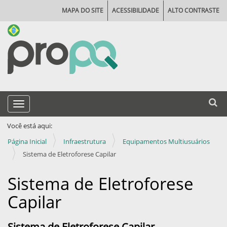
MAPA DO SITE
ACESSIBILIDADE
ALTO CONTRASTE
N
Busca
Toggle navigation
a
Busca
v
Você está aqui:
e
Página Inicial
Infraestrutura
Equipamentos Multiusuários
g
Sistema de Eletroforese Capilar
a
Sistema de Eletroforese
ç
Capilar
ã
o
Sistema de Eletroforese Capilar