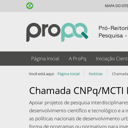
MAPA DO SIT
Pró-Reitor
Pesquisa 
N
Página Inicial
A ProPq
Iniciação Cientí
a
v
Você está aqui:
Página Inicial
Notícias
Chamada
e
g
Chamada CNPq/MCTI 
a
Apoiar projetos de pesquisa interdisciplinare
ç
desenvolvimento científico e tecnológico e a
ã
as políticas nacionais de desenvolvimento urb
o
forma de programas ou normativos para invest