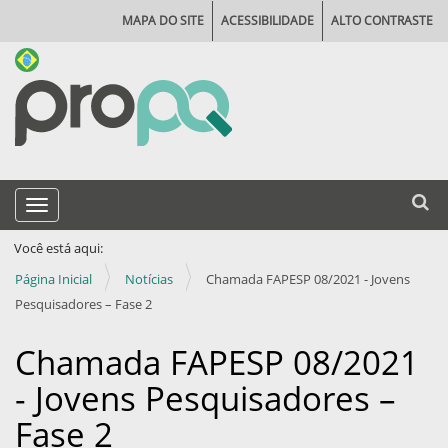
MAPA DO SITE
ACESSIBILIDADE
ALTO CONTRASTE
N
Busca
Toggle navigation
a
Busca
v
Você está aqui:
e
Página Inicial
Notícias
Chamada FAPESP 08/2021 - Jovens
g
Pesquisadores – Fase 2
a
Chamada FAPESP 08/2021
ç
- Jovens Pesquisadores –
ã
o
Fase 2