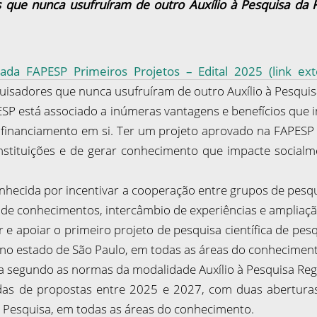
 que nunca usufruíram de outro Auxílio à Pesquisa da 
da FAPESP Primeiros Projetos – Edital 2025 (link ext
quisadores que nunca usufruíram de outro Auxílio à Pesqui
SP está associado a inúmeras vantagens e benefícios que 
inanciamento em si. Ter um projeto aprovado na FAPESP tr
nstituições e de gerar conhecimento que impacte social
ecida por incentivar a cooperação entre grupos de pesquis
de conhecimentos, intercâmbio de experiências e ampliação
 e apoiar o primeiro projeto de pesquisa científica de pesq
, no estado de São Paulo, em todas as áreas do conhecimen
a segundo as normas da modalidade Auxílio à Pesquisa Re
das de propostas entre 2025 e 2027, com duas aberturas
e Pesquisa, em todas as áreas do conhecimento.