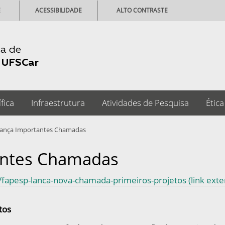
E
ACESSIBILIDADE
ALTO CONTRASTE
ia de
-
UFSCar
fica
Infraestrutura
Atividades de Pesquisa
Ética
ança Importantes Chamadas
antes Chamadas
/fapesp-lanca-nova-chamada-primeiros-projetos (link exte
tos