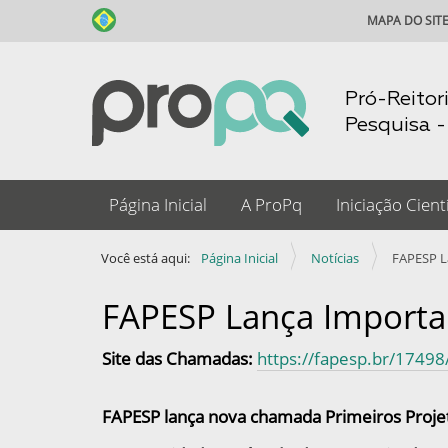
MAPA DO SIT
Pró-Reitor
Pesquisa 
N
Página Inicial
A ProPq
Iniciação Cientí
a
v
Você está aqui:
Página Inicial
Notícias
FAPESP L
e
g
FAPESP Lança Import
a
Site das Chamadas:
https://fapesp.br/17498
ç
ã
o
FAPESP lança nova chamada Primeiros Proje