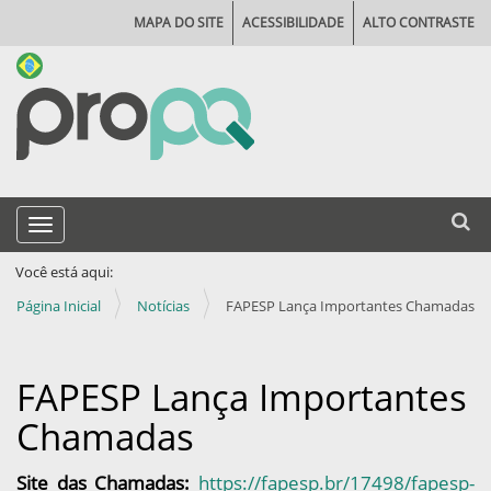
MAPA DO SITE
ACESSIBILIDADE
ALTO CONTRASTE
N
Busca
Toggle navigation
a
Busca
v
Você está aqui:
e
Página Inicial
Notícias
FAPESP Lança Importantes Chamadas
g
a
FAPESP Lança Importantes
ç
Chamadas
ã
o
Site das Chamadas:
https://fapesp.br/17498/fapesp-