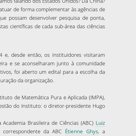
Estamos falando dos Estados Unidos? Da China?
ra atuar de forma complementar às agências de
 que possam desenvolver pesquisa de ponta,
tas científicas de cada sub-área das ciências
4 e, desde então, os instituidores visitaram
leira e se aconselharam junto à comunidade
ivos, foi aberto um edital para a escolha da
uturação da organização.
tituto de Matemática Pura e Aplicada (IMPA),
estão do Instituto: o diretor-presidente Hugo
a Academia Brasileira de Ciências (ABC)
Luiz
 correspondente da ABC
Étienne Ghys
, a