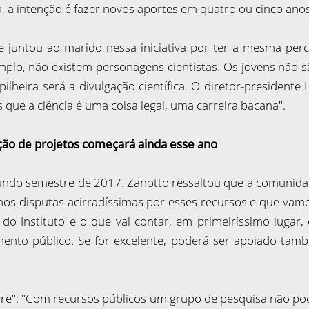
ra, a intenção é fazer novos aportes em quatro ou cinco anos
e juntou ao marido nessa iniciativa por ter a mesma perc
emplo, não existem personagens cientistas. Os jovens não sã
pilheira será a divulgação científica. O diretor-president
es que a ciência é uma coisa legal, uma carreira bacana".
ção de projetos começará ainda esse ano
undo semestre de 2017. Zanotto ressaltou que a comunidade
os disputas acirradíssimas por esses recursos e que vamo
do Instituto e o que vai contar, em primeiríssimo lugar,
mento público. Se for excelente, poderá ser apoiado tamb
livre": "Com recursos públicos um grupo de pesquisa não p