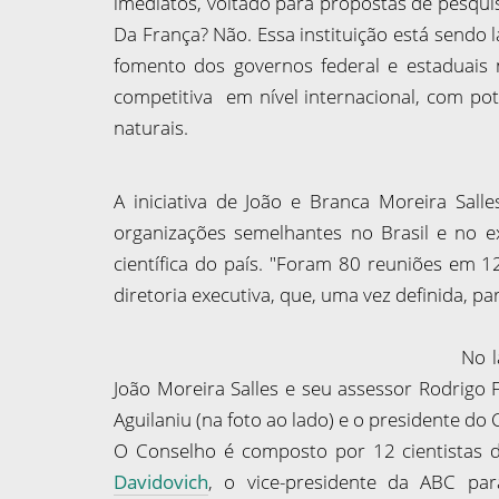
imediatos, voltado para propostas de pesquis
Da França? Não. Essa instituição está sendo 
fomento dos governos federal e estaduais 
competitiva em nível internacional, com pote
naturais.
A iniciativa de João e Branca Moreira Salle
organizações semelhantes no Brasil e no e
científica do país. "Foram 80 reuniões em 1
diretoria executiva, que, uma vez definida, p
No l
João Moreira Salles e seu assessor Rodrigo F
Aguilaniu (na foto ao lado) e o presidente do
O Conselho é composto por 12 cientistas d
Davidovich
, o vice-presidente da ABC pa