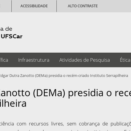
E
ACESSIBILIDADE
ALTO CONTRASTE
ia de
-
UFSCar
fica
Infraestrutura
Atividades de Pesquisa
Ética
 Edgar Dutra Zanotto (DEMa) presidia o recém-criado Instituto Serrapilheira
Zanotto (DEMa) presidia o re
ilheira
ciência com recursos livres, sem cobrança de publicaç