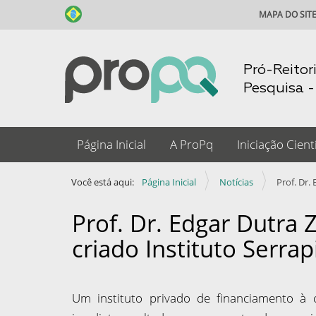
MAPA DO SIT
Pró-Reitor
Pesquisa 
N
Página Inicial
A ProPq
Iniciação Cientí
a
v
Você está aqui:
Página Inicial
Notícias
Prof. Dr.
e
g
Prof. Dr. Edgar Dutra 
a
criado Instituto Serrap
ç
ã
o
Um instituto privado de financiamento à 