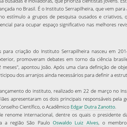
a ousadas e inovadoras, que prioriza cientistas jovens. 
lançada no Brasil. É o Instituto Serrapilheira, que vem pa
no estímulo a grupos de pesquisa ousados e criativos,
ncial para ocupar espaço significativo nas melhores revis
s para criação do Instituto Serrapilheira nasceu em 201
xterior, promoveram debates em torno da ciência brasi
2 meses", apontou João. Após uma clara definição de objet
articipou dos arranjos ainda necessários para definir a estr
ançamento do instituto, realizado em 22 de março no Ins
iães apresentaram os dois principais responsáveis pela g
 Conselho Científico, o Acadêmico
Edgar Dutra Zanotto
.
e renome internacional, dentre os quais o presidente d
ra a região São Paulo
Oswaldo Luiz Alves
, o membro