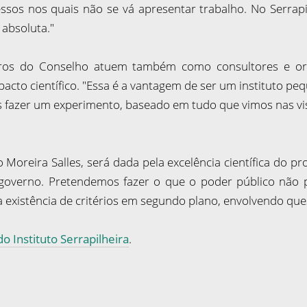
os nos quais não se vá apresentar trabalho. No Serrapilh
 absoluta."
ros do Conselho atuem também como consultores e orie
to científico. "Essa é a vantagem de ser um instituto peque
s fazer um experimento, baseado em tudo que vimos nas visi
oreira Salles, será dada pela excelência científica do pro
overno. Pretendemos fazer o que o poder público não po
 existência de critérios em segundo plano, envolvendo ques
o Instituto Serrapilheira
.