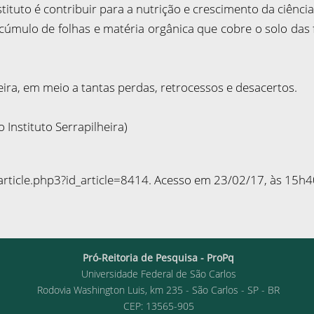
tituto é contribuir para a nutrição e crescimento da ciência
úmulo de folhas e matéria orgânica que cobre o solo das fl
leira, em meio a tantas perdas, retrocessos e desacertos.
Instituto Serrapilheira)
article.php3?id_article=8414. Acesso em 23/02/17, às 15h4
Pró-Reitoria de Pesquisa - ProPq
Universidade Federal de São Carlos
Rodovia Washington Luis, km 235 - São Carlos - SP - BR
CEP: 13565-905