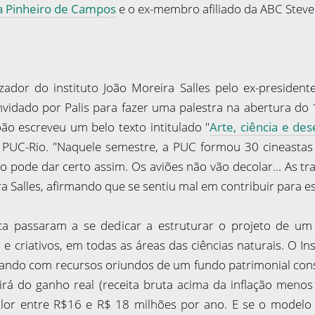
na Pinheiro de Campos
e o ex-membro afiliado da ABC Stev
zador do instituto João Moreira Salles pelo ex-preside
nvidado por Palis para fazer uma palestra na abertura do 
ão escreveu um belo texto intitulado "
Arte, ciência e de
PUC-Rio. "Naquele semestre, a PUC formou 30 cineastas 
o pode dar certo assim. Os aviões não vão decolar... As 
 Salles, afirmando que se sentiu mal em contribuir para ess
ca passaram a se dedicar a estruturar o projeto de um 
 criativos, em todas as áreas das ciências naturais. O Ins
erando com recursos oriundos de um fundo patrimonial con
rá do ganho real (receita bruta acima da inflação menos 
valor entre R$16 e R$ 18 milhões por ano. E se o modelo 