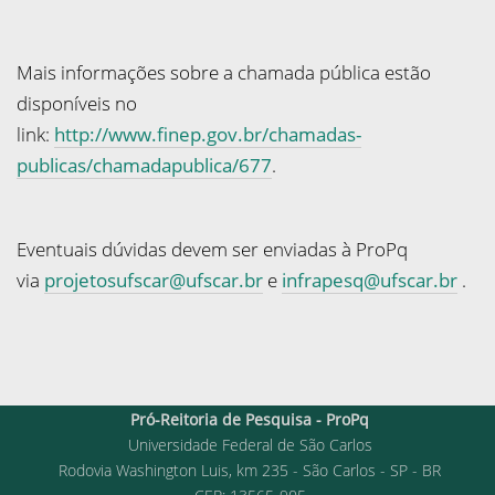
Mais informações sobre a chamada pública estão
disponíveis no
link:
http://www.finep.gov.br/chamadas-
publicas/chamadapublica/677
.
Eventuais dúvidas devem ser enviadas à ProPq
via
projetosufscar@ufscar.br
e
infrapesq@ufscar.br
.
Pró-Reitoria de Pesquisa - ProPq
Universidade Federal de São Carlos
Rodovia Washington Luis, km 235 - São Carlos - SP - BR