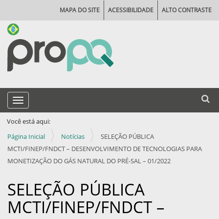
MAPA DO SITE
ACESSIBILIDADE
ALTO CONTRASTE
N
Busca
Toggle navigation
a
Busca
v
Você está aqui:
e
Página Inicial
Notícias
SELEÇÃO PÚBLICA
g
MCTI/FINEP/FNDCT – DESENVOLVIMENTO DE TECNOLOGIAS PARA
MONETIZAÇÃO DO GÁS NATURAL DO PRÉ-SAL – 01/2022
a
ç
SELEÇÃO PÚBLICA
ã
MCTI/FINEP/FNDCT –
o