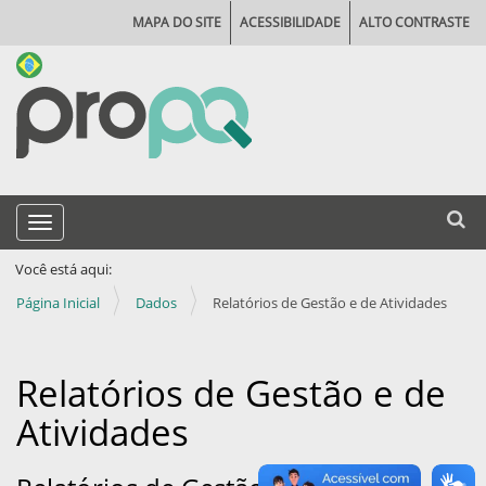
MAPA DO SITE
ACESSIBILIDADE
ALTO CONTRASTE
N
Busca
Toggle navigation
a
Busca
v
Você está aqui:
e
Página Inicial
Dados
Relatórios de Gestão e de Atividades
g
a
Relatórios de Gestão e de
ç
Atividades
ã
o