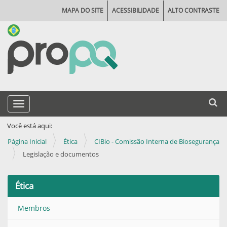
MAPA DO SITE
ACESSIBILIDADE
ALTO CONTRASTE
N
Busca
Toggle navigation
a
Busca
v
Você está aqui:
e
Página Inicial
Ética
CIBio - Comissão Interna de Biosegurança
g
Legislação e documentos
a
ç
Ética
ã
Membros
o