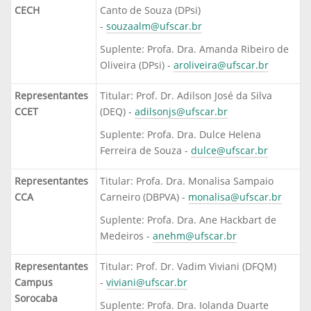
CECH
Canto de Souza (DPsi)
-
souzaalm@ufscar.br
Suplente: Profa. Dra. Amanda Ribeiro de
Oliveira (DPsi) -
aroliveira@ufscar.br
Representantes
Titular: Prof. Dr. Adilson José da Silva
CCET
(DEQ) -
adilsonjs@ufscar.br
Suplente: Profa. Dra. Dulce Helena
Ferreira de Souza -
dulce@ufscar.br
Representantes
Titular: Profa. Dra. Monalisa Sampaio
CCA
Carneiro (DBPVA) -
monalisa@ufscar.br
Suplente: Profa. Dra. Ane Hackbart de
Medeiros -
anehm@ufscar.br
Representantes
Titular: Prof. Dr. Vadim Viviani (DFQM)
Campus
-
viviani@ufscar.br
Sorocaba
Suplente: Profa. Dra. Iolanda Duarte