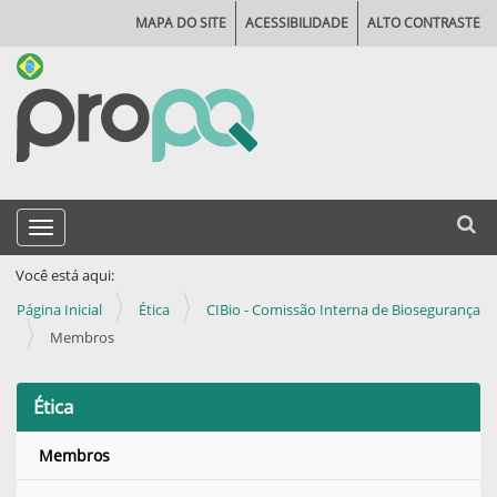
MAPA DO SITE
ACESSIBILIDADE
ALTO CONTRASTE
N
Busca
Toggle navigation
a
Busca
v
Você está aqui:
e
Página Inicial
Ética
CIBio - Comissão Interna de Biosegurança
g
Membros
a
ç
Ética
ã
Membros
o