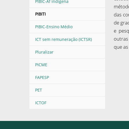
PIBIC-Af indígena
método
PIBITI
das co
de gra
PIBIC-Ensino Médio
e pesq
outras
ICT sem remuneração (ICTSR)
que as 
Pluralizar
PICME
FAPESP
PET
ICTOF