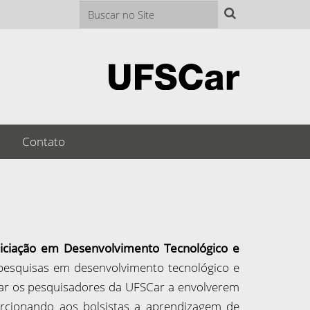
Busca
Busca Avançada…
Contato
niciação em Desenvolvimento Tecnológico e
 pesquisas em desenvolvimento tecnológico e
lar os pesquisadores da UFSCar a envolverem
porcionando aos bolsistas a aprendizagem de