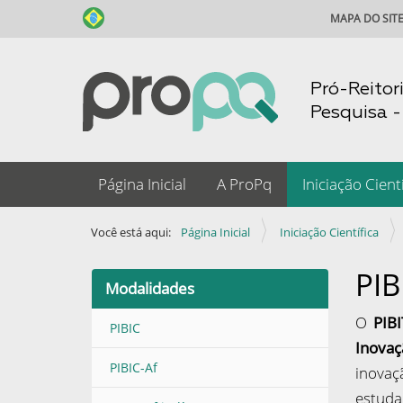
MAPA DO SIT
Pró-Reitor
Pesquisa 
N
Página Inicial
A ProPq
Iniciação Cientí
a
v
Você está aqui:
Página Inicial
Iniciação Científica
e
g
PIB
Modalidades
a
O
PIB
ç
PIBIC
Inovaç
ã
PIBIC-Af
inovaç
o
estuda