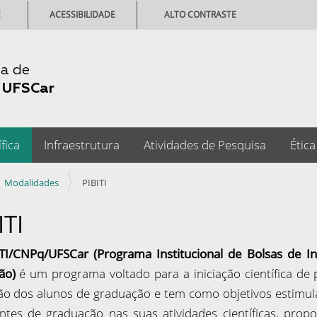
E
ACESSIBILIDADE
ALTO CONTRASTE
ia de
-
UFSCar
fica
Infraestrutura
Atividades de Pesquisa
Ética
Modalidades
PIBITI
ITI
ITI/CNPq/UFSCar (Programa Institucional de Bolsas de I
ão)
é um programa voltado para a iniciação científica de
ão dos alunos de graduação e tem como objetivos estimu
ntes de graduação nas suas atividades científicas, pro