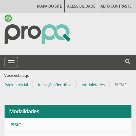
MAPA DO SITE
ACESSIBILIDADE
ALTO CONTRASTE
N
Busca
Toggle navigation
a
Busca
v
Você está aqui:
e
Página Inicial
Iniciação Científica
Modalidades
PICME
g
a
ç
Modalidades
ã
PIBIC
o