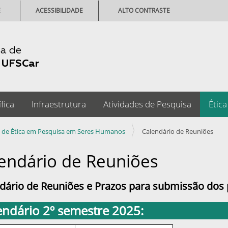
E
ACESSIBILIDADE
ALTO CONTRASTE
ia de
-
UFSCar
fica
Infraestrutura
Atividades de Pesquisa
Ética
ê de Ética em Pesquisa em Seres Humanos
Calendário de Reuniões
endário de Reuniões
dário de Reuniões e Prazos para submissão dos 
endário 2º semestre 2025: