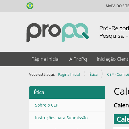
MAPA DO SIT
Pró-Reitor
Pesquisa 
N
Página Inicial
A ProPq
Iniciação Cientí
a
v
Você está aqui:
Página Inicial
Ética
CEP - Comit
e
g
Cal
Ética
a
ç
Calen
Sobre o CEP
ã
Cal
Instruções para Submissão
o