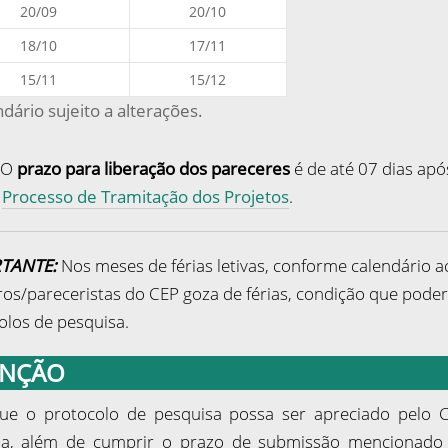
20/09
20/10
18/10
17/11
15/11
15/12
dário sujeito a alterações.
 O
prazo para liberação
dos pareceres
é de até 07 dias apó
a
Processo de Tramitação dos Projetos
.
TANTE:
Nos meses de férias letivas, conforme calendário 
s/pareceristas do CEP goza de férias, condição que poder
olos de pesquisa.
ENÇÃO
ue o protocolo de pesquisa possa ser apreciado pelo
a, além de cumprir o prazo de submissão mencionado n