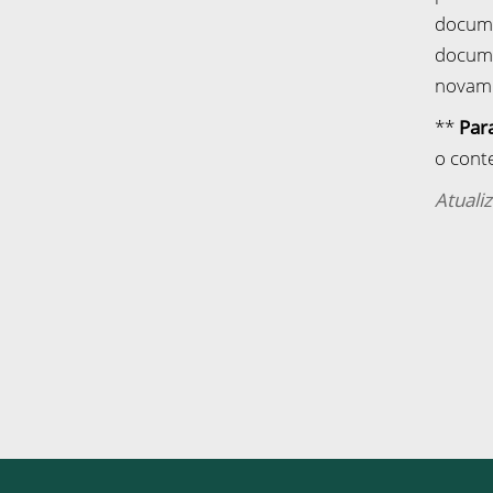
docume
docum
novame
**
Par
o cont
Atuali