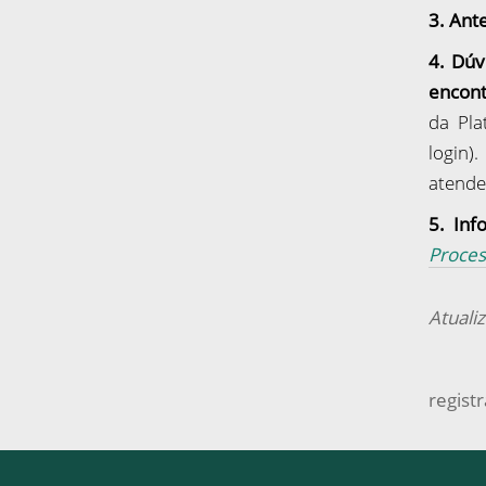
3.
Ante
4.
D
úv
encont
da Pla
login)
atende
5.
Inf
Proces
Atuali
regist