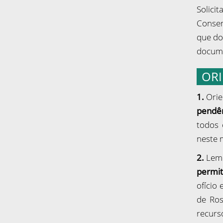
Solici
Consen
que do
docume
ORI
1.
Ori
pendên
todos 
neste 
2.
Lem
permit
ofício
de Ros
recurs