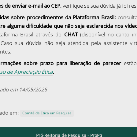
s de enviar e-mail ao CEP,
verifique se sua dúvida já foi r
idas sobre procedimentos da Plataforma Brasil:
consult
re alguma dificuldade que não seja esclarecida nos víde
taforma Brasil através do
CHAT
(disponível no canto inf
. Caso sua dúvida não seja atendida pela assistente vi
ntes.
ormações sobre prazo para liberação de parecer
estão
so de Apreciação Ética
.
zado em 14/05/2026
rado em:
Comitê de Ética em Pesquisa
Pró-Reitoria de Pesquisa - ProPq