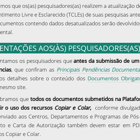
tamos que os(as) pesquisadores(as) realizem a atualização
timento Livre e Esclarecido (TCLEs) de suas pesquisas an
cumentos contendo dados desatualizados serão devolvido
ntal.
ENTAÇÕES AOS(ÀS) PESQUISADORES(AS
entamos os pesquisadores que
antes da submissão de um
cias
, que confiram as
Principais Pendências Documenta
os detalhes sobre o conteúdo dos
Documentos Obrigat
mesmo site.
bramos que
todos os documentos submetidos na Platafo
ir o uso dos recursos
Copiar e Colar
,
conforme divulga
 enviado aos Centros, Departamentos e Programas de Pós
to e Carta de Autorização também devem estar em PDF
os Copiar e Colar.