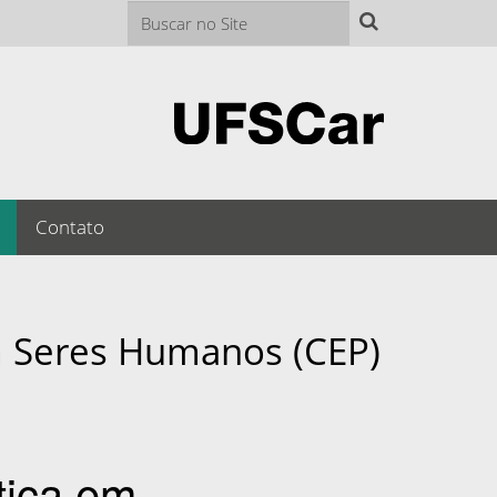
Busca
Busca Avançada…
Contato
m Seres Humanos (CEP)