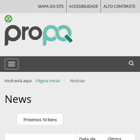
MAPA DO SITE
ACESSIBILIDADE
ALTO CONTRASTE
N
Busca
Toggle navigation
a
Busca
v
Você está aqui:
Página Inicial
Notícias
e
g
News
a
ç
Próximos 10 itens
ã
o
Data de
Última