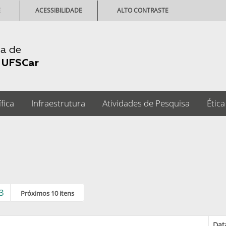
E
ACESSIBILIDADE
ALTO CONTRASTE
ia de
-
UFSCar
fica
Infraestrutura
Atividades de Pesquisa
Ética
3
Próximos 10 itens
Dat