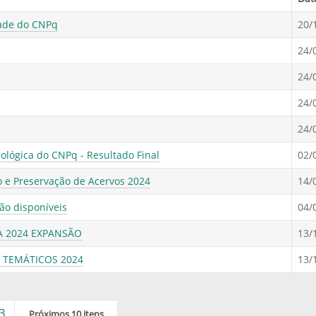
dade do CNPq
20/
24/
24/
24/
24/
nológica do CNPq - Resultado Final
02/
 e Preservação de Acervos 2024
14/
ão disponíveis
04/
A 2024 EXPANSÃO
13/
 TEMÁTICOS 2024
13/
3
Próximos 10 itens