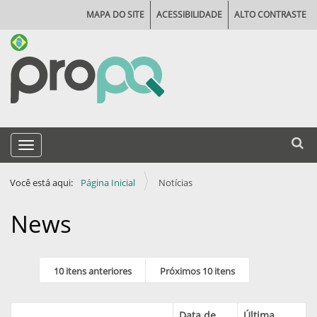
MAPA DO SITE
ACESSIBILIDADE
ALTO CONTRASTE
N
Busca
Toggle navigation
a
Busca
v
Você está aqui:
Página Inicial
Notícias
e
g
News
a
ç
10 itens anteriores
Próximos 10 itens
ã
o
Data de
Última